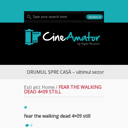
MENU
CineAmator
DRUMUL SPRE CASĂ – ultimul sezon te aduce la 
Ești aici:
Home
/
FEAR THE WALKING
DEAD 4×09 STILL
fear the walking dead 4×09 still
0