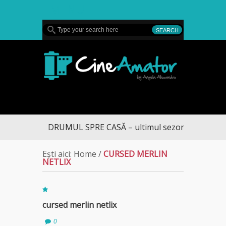
MENU
CineAmator
DRUMUL SPRE CASĂ – ultimul sezon te aduce la 
Ești aici:
Home
/
CURSED MERLIN
NETLIX
cursed merlin netlix
0