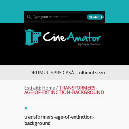
MENU
CineAmator
DRUMUL SPRE CASĂ – ultimul sezon te aduce la
Ești aici:
Home
/
TRANSFORMERS-
AGE-OF-EXTINCTION-BACKGROUND
transformers-age-of-extinction-
background