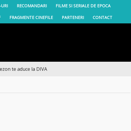
-URI
RECOMANDARI
FILME SI SERIALE DE EPOCA
F
FRAGMENTE CINEFILE
PARTENERI
CONTACT
 te aduce la DIVA