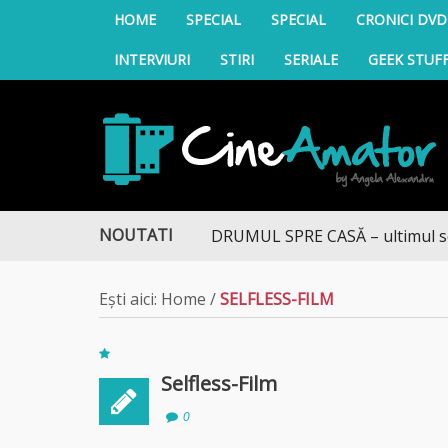
HOME
SPECIAL
SPECIAL
CRONICI DVD
INTERVIURI
STIRI
SERIALE
GEEK STUF
CineAmator
NOUTATI
DRUMUL SPRE CASĂ – ultimul sezon
Ești aici:
Home
/
SELFLESS-FILM
Selfless-Film
0