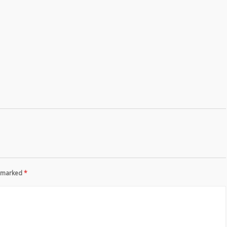
re marked
*