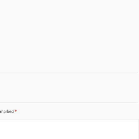
re marked
*