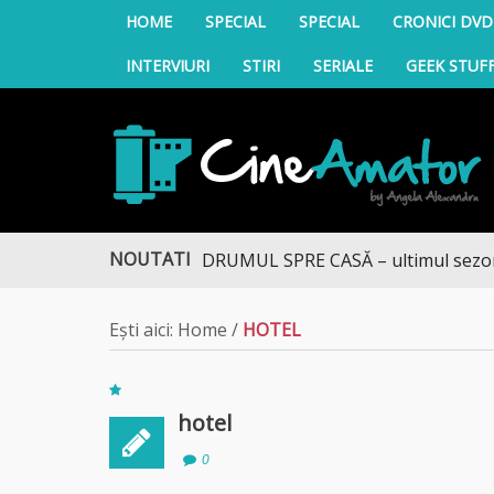
HOME
SPECIAL
SPECIAL
CRONICI DVD
INTERVIURI
STIRI
SERIALE
GEEK STUF
CineAmator
NOUTATI
DRUMUL SPRE CASĂ – ultimul sezon te 
Ești aici:
Home
/
HOTEL
hotel
0