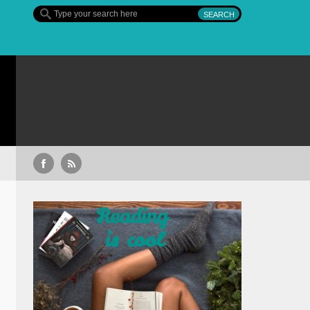
Sullivan’s Crossing – finalul sezonulu