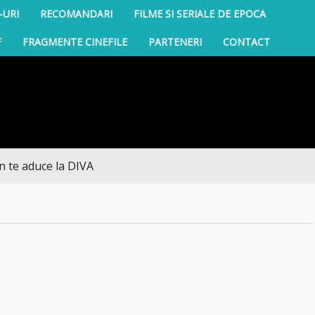
-URI
RECOMANDARI
FILME SI SERIALE DE EPOCA
F
FRAGMENTE CINEFILE
PARTENERI
CONTACT
aduce la DIVA