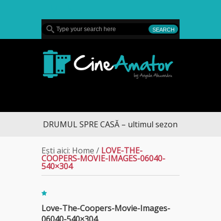
MENU
CineAmator
DRUMUL SPRE CASĂ – ultimul sezon te aduce la 
Ești aici:
Home
/
LOVE-THE-
COOPERS-MOVIE-IMAGES-06040-
540×304
Love-The-Coopers-Movie-Images-
06040-540×304