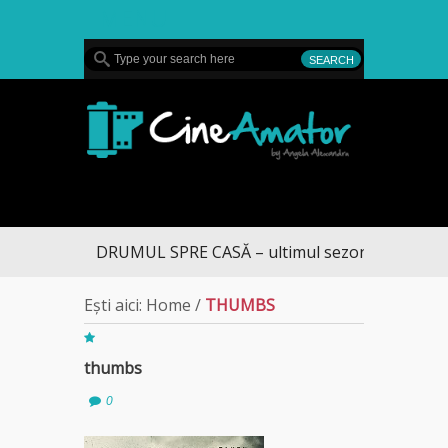
MENU
CineAmator
DRUMUL SPRE CASĂ – ultimul sezon te aduce la
Ești aici:
Home
/
THUMBS
thumbs
0