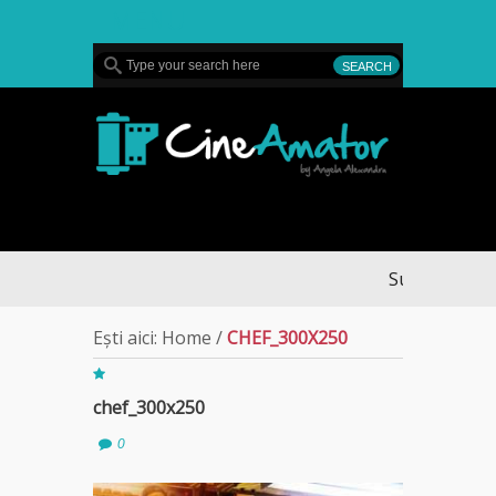
MENU
CineAmator
Sullivan’s Cros
Ești aici:
Home
/
CHEF_300X250
chef_300x250
0