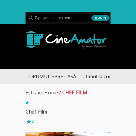
MENU
CineAmator
DRUMUL SPRE CASĂ – ultimul sezon te aduce la
Ești aici:
Home
/
CHEF-FILM
Chef-Film
0