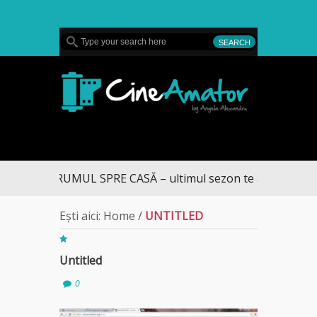
MENU
CineAmator
DRUMUL SPRE CASĂ – ultimul sezon te aduce la DIV
Ești aici:
Home
/
UNTITLED
Untitled
0