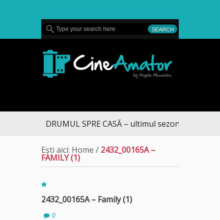
MENU
CineAmator
DRUMUL SPRE CASĂ – ultimul sezon te aduce la 
Ești aici:
Home
/
2432_00165A –
FAMILY (1)
2432_00165A – Family (1)
0