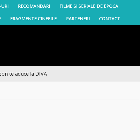
-URI
RECOMANDARI
FILME SI SERIALE DE EPOCA
F
FRAGMENTE CINEFILE
PARTENERI
CONTACT
e aduce la DIVA