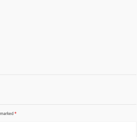
re marked
*