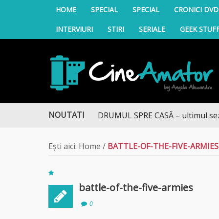
HOME
SPECIAL
SPECIAL
CRONICI DVD
INTERVIURI
STIRI
SERIALE
GEEK STUF
CineAmator
NOUTATI
DRUMUL SPRE CASĂ – ultimul sezon t
Ești aici:
Home
/
BATTLE-OF-THE-FIVE-ARMIES
battle-of-the-five-armies
0