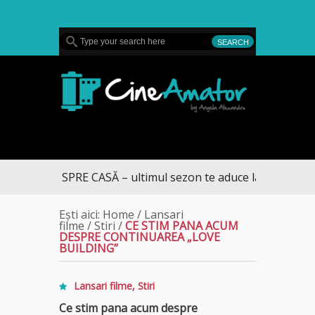
MENU
CineAmator
DRUMUL SPRE CASĂ – ultimul sezon te aduce la DIVA
Ești aici:
Home
/
Lansari
filme
/
Stiri
/
CE STIM PANA ACUM
DESPRE CONTINUAREA „LOVE
BUILDING”
Lansari filme
,
Stiri
Ce stim pana acum despre