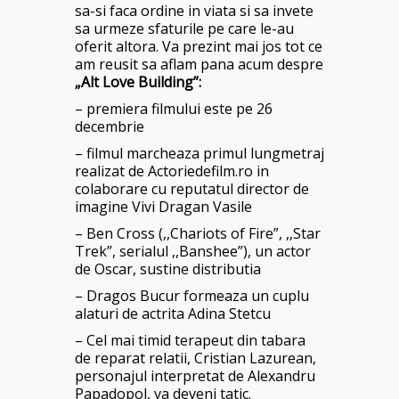
sa-si faca ordine in viata si sa invete
sa urmeze sfaturile pe care le-au
oferit altora. Va prezint mai jos tot ce
am reusit sa aflam pana acum despre
„Alt Love Building”:
– premiera filmului este pe 26
decembrie
– filmul marcheaza primul lungmetraj
realizat de Actoriedefilm.ro in
colaborare cu reputatul director de
imagine Vivi Dragan Vasile
– Ben Cross (,,Chariots of Fire”, ,,Star
Trek”, serialul ,,Banshee”), un actor
de Oscar, sustine distributia
– Dragos Bucur formeaza un cuplu
alaturi de actrita Adina Stetcu
– Cel mai timid terapeut din tabara
de reparat relatii, Cristian Lazurean,
personajul interpretat de Alexandru
Papadopol, va deveni tatic.