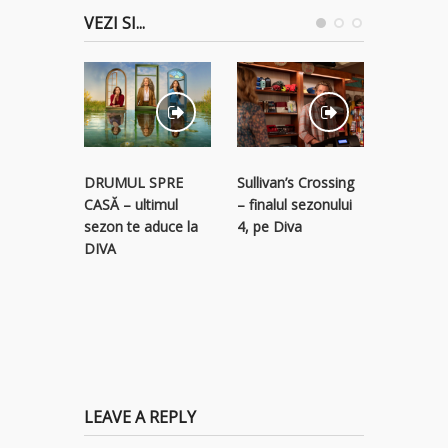
VEZI SI...
STREAM
Sullivan’s Crossing
DRUMUL SPRE
RECLAM
– finalul sezonului
CASĂ – ultimul
descope
4, pe Diva
sezon te aduce la
colecție 
DIVA
titluri p
LEAVE A REPLY