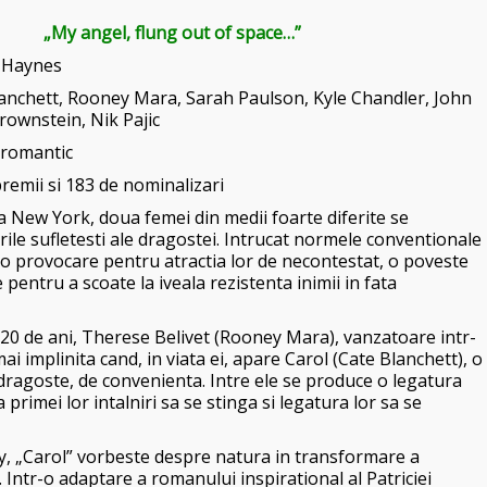
„My angel, flung out of space…”
 Haynes
anchett
,
Rooney Mara
,
Sarah Paulson, Kyle Chandler, John
rownstein, Nik Pajic
 romantic
premii si 183 de nominalizari
 la New York, doua femei din medii foarte diferite se
rile sufletesti ale dragostei. Intrucat normele conventionale
 o provocare pentru atractia lor de necontestat, o poveste
 pentru a scoate la iveala rezistenta inimii in fata
20 de ani, Therese Belivet (Rooney Mara), vanzatoare intr-
i implinita cand, in viata ei, apare Carol (Cate Blanchett), o
dragoste, de convenienta. Intre ele se produce o legatura
 primei lor intalniri sa se stinga si legatura lor sa se
gy, „Carol” vorbeste despre natura in transformare a
. Intr-o adaptare a romanului inspirational al Patriciei