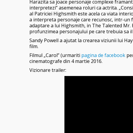
Harazita sa joace personaje complexe framantat
interpretezi” asemenea roluri ca actrita. „Cons
al Patriciei Highsmith este acela ca viata inte
a interpreta personaje care recunosc, intr-un fe
adaptare a lui Highsmith, in The Talented Mr. R
profunzimea personajului pe care trebuia sa il 
Sandy Powell a ajutat la crearea viziunii lui H
film.
Filmul „Carol” (urmariti
pagina de facebook
pen
cinematografe din 4 martie 2016.
Vizionare trailer: