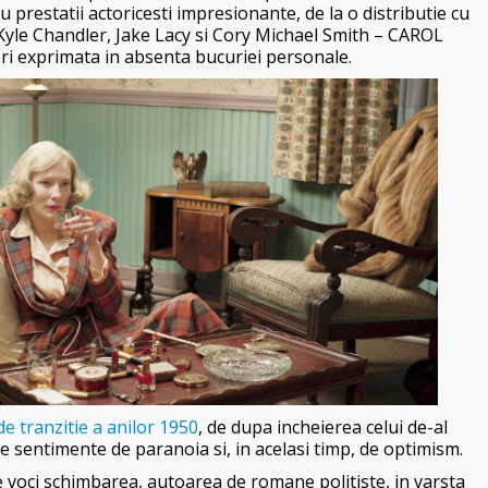
cu prestatii actoricesti impresionante, de la o distributie cu
yle Chandler, Jake Lacy si Cory Michael Smith – CAROL
ori exprimata in absenta bucuriei personale.
e tranzitie a anilor 1950
, de dupa incheierea celui de-al
 sentimente de paranoia si, in acelasi timp, de optimism.
e voci schimbarea, autoarea de romane politiste, in varsta