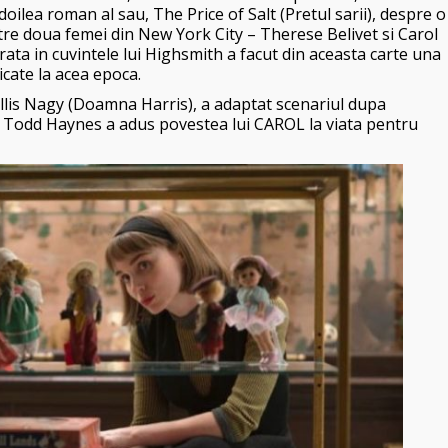
 doilea roman al sau, The Price of Salt (Pretul sarii), despre o
ntre doua femei din New York City – Therese Belivet si Carol
rata in cuvintele lui Highsmith a facut din aceasta carte una
licate la acea epoca.
llis Nagy (Doamna Harris), a adaptat scenariul dupa
ul Todd Haynes a adus povestea lui CAROL la viata pentru