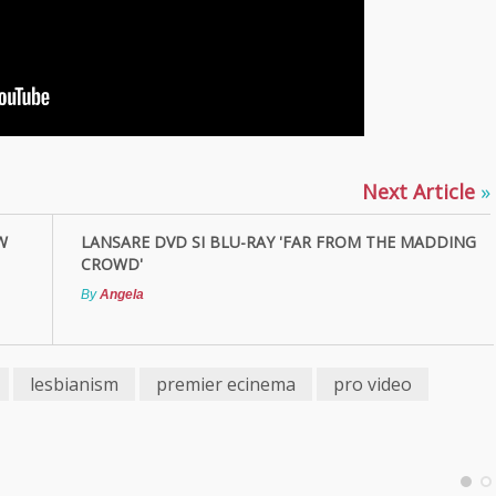
Next Article
»
W
LANSARE DVD SI BLU-RAY 'FAR FROM THE MADDING
CROWD'
By
Angela
lesbianism
premier ecinema
pro video