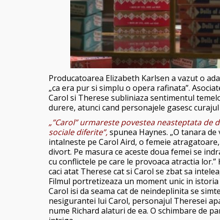
Producatoarea Elizabeth Karlsen a vazut o adap
„ca era pur si simplu o opera rafinata”. Asociate
Carol si Therese subliniaza sentimentul temelor
durere, atunci cand personajele gasesc curajul de
„”Carol”
urmareste povestea neasteptata de dra
sociale diferite”,
spunea Haynes. „O tanara de vr
intalneste pe Carol Aird, o femeie atragatoare, m
divort. Pe masura ce aceste doua femei se ind
cu conflictele pe care le provoaca atractia lor.
caci atat Therese cat si Carol se zbat sa intel
Filmul portretizeaza un moment unic in istoria
Carol isi da seama cat de neindeplinita se simt
nesigurantei lui Carol, personajul Theresei apa
nume Richard alaturi de ea. O schimbare de para