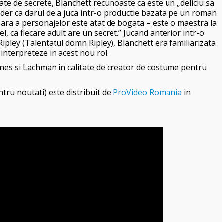
e de secrete, Blanchett recunoaste ca este un „deliciu sa
ider ca darul de a juca intr-o productie bazata pe un roman
rioara a personajelor este atat de bogata – este o maestra la
l, ca fiecare adult are un secret.” Jucand anterior intr-o
ipley (Talentatul domn Ripley), Blanchett era familiarizata
interpreteze in acest nou rol.
aynes si Lachman in calitate de creator de costume pentru
tru noutati) este distribuit de
ProVideo Romania
in