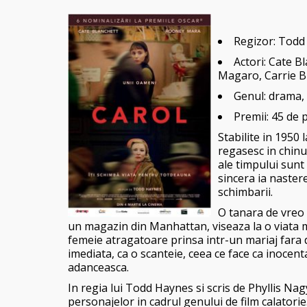
Regizor:
Todd
Actori:
Cate Bl
Magaro, Carrie B
Genul: drama,
Premii: 45 de 
Stabilite in 1950
regasesc in chinu
ale timpului sunt
sincera ia nastere
schimbarii.
O tanara de vreo 
un magazin din Manhattan, viseaza la o viata ma
femeie atragatoare prinsa intr-un mariaj fara 
imediata, ca o scanteie, ceea ce face ca inocenta
adanceasca.
In regia lui Todd Haynes si scris de Phyllis Na
personajelor in cadrul genului de film calatorie