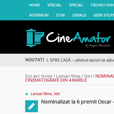
HOME
SPECIAL
SPECIAL
CRONICI DVD
INTERVIURI
STIRI
SERIALE
GEEK STUF
CineAmator
NOUTATI
DRUMUL SPRE CASĂ – ultimul sezon te aduce la DIVA
Ești aici:
Home
/
Lansari filme
/
Stiri
/
NOMINALI
CINEMATOGRAFE DIN 4 MARILE
Lansari filme
,
Stiri
Nominalizat la 6 premii Oscar 