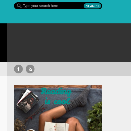
Sullivan’s Crossing – finalul sezonului 4, pe Diva