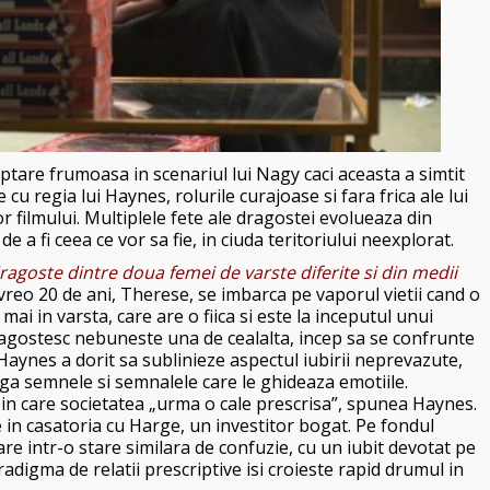
tare frumoasa in scenariul lui Nagy caci aceasta a simtit
 cu regia lui Haynes, rolurile curajoase si fara frica ale lui
 filmului. Multiplele fete ale dragostei evolueaza din
 a fi ceea ce vor sa fie, in ciuda teritoriului neexplorat.
goste dintre doua femei de varste diferite si din medii
eo 20 de ani, Therese, se imbarca pe vaporul vietii cand o
ai in varsta, care are o fiica si este la inceputul unui
ragostesc nebuneste una de cealalta, incep sa se confrunte
” Haynes a dorit sa sublinieze aspectul iubirii neprevazute,
eaga semnele si semnalele care le ghideaza emotiile.
 in care societatea „urma o cale prescrisa”, spunea Haynes.
e in casatoria cu Harge, un investitor bogat. Pe fondul
re intr-o stare similara de confuzie, cu un iubit devotat pe
digma de relatii prescriptive isi croieste rapid drumul in