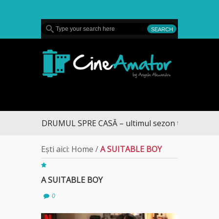
MENU
CineAmator
DRUMUL SPRE CASĂ – ultimul sezon te aduce la D
Ești aici:
Home
/
A SUITABLE BOY
A SUITABLE BOY
0