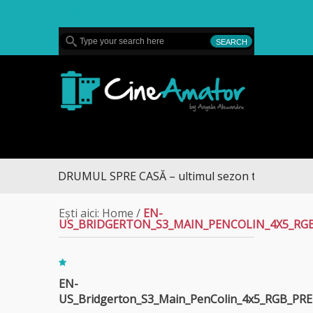
MENU
CineAmator
DRUMUL SPRE CASĂ – ultimul sezon te aduce la DI
Ești aici:
Home
/
EN-
US_BRIDGERTON_S3_MAIN_PENCOLIN_4X5_RG
EN-
US_Bridgerton_S3_Main_PenColin_4x5_RGB_PRE