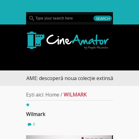
MENU
CineAmator
Ă RECLAME: descoperă noua colecție extinsă de titluri pe
Ești aici:
Home
/
WILMARK
Wilmark
0