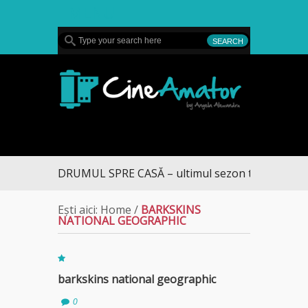
MENU
CineAmator
DRUMUL SPRE CASĂ – ultimul sezon te aduce la D
Ești aici:
Home
/
BARKSKINS
NATIONAL GEOGRAPHIC
barkskins national geographic
0