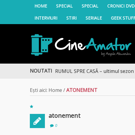
HOME
SPECIAL
SPECIAL
CRONICI DVD
INTERVIURI
STIRI
SERIALE
GEEK STUF
CineAmator
NOUTATI
DRUMUL SPRE CASĂ – ultimul sezon te ad
Ești aici:
Home
/
ATONEMENT
atonement
0