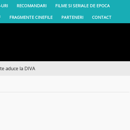
-URI
RECOMANDARI
FILME SI SERIALE DE EPOCA
F
FRAGMENTE CINEFILE
PARTENERI
CONTACT
uce la DIVA