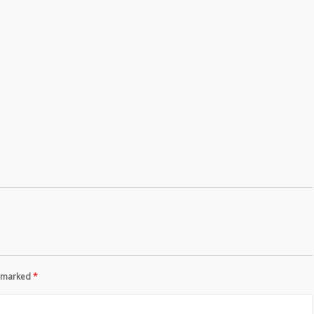
re marked
*