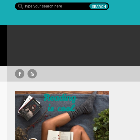
Sullivan’s Crossing – finalul sezonului 