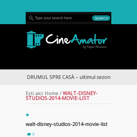
MENU
CineAmator
DRUMUL SPRE CASĂ – ultimul sezon te aduce la 
Ești aici:
Home
/
WALT-DISNEY-
STUDIOS-2014-MOVIE-LIST
walt-disney-studios-2014-movie-list
0