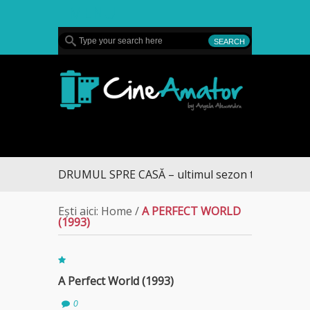
MENU
CineAmator
DRUMUL SPRE CASĂ – ultimul sezon te aduce la D
Ești aici:
Home
/
A PERFECT WORLD
(1993)
A Perfect World (1993)
0