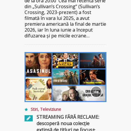
de la ora 20:00 Cea mai recentă serie
din „Sullivan’s Crossing” (Sullivan’s
Crossing, 2023-prezent) a fost
filmată în vara lui 2025, a avut
premiera americană la final de martie
2026, iar în luna iunie a început
difuzarea și pe micile ecrane…
Stiri
,
Televiziune
STREAMING FĂRĂ RECLAME:
descoperă noua colecție
extinsă de titluri pe Focus+