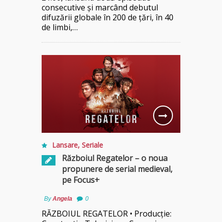
consecutive și marcând debutul
difuzării globale în 200 de țări, în 40
de limbi,…
Lansare
,
Seriale
Războiul Regatelor – o noua
propunere de serial medieval,
pe Focus+
By
Angela
0
RĂZBOIUL REGATELOR • Producție: