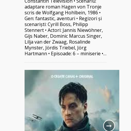
Constantin Television • Scenariu:
adaptare roman Hagen von Tronje
scris de Wolfgang Hohlbein, 1986 •
Gen: fantastic, aventuri • Regizori și
scenariști: Cyrill Boss, Philipp
Stennert • Actori: Jannis Niewöhner,
Gijs Naber, Dominic Marcus Singer,
Lilja van der Zwaag, Rosalinde
Mynster, Jördis Triebel, Jörg
Hartmann • Episoade: 6 – miniserie •…