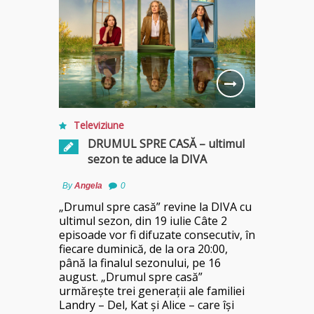
Cameron a
Televiziune
DRUMUL SPRE CASĂ – ultimul
sezon te aduce la DIVA
By
Angela
0
„Drumul spre casă” revine la DIVA cu
ultimul sezon, din 19 iulie Câte 2
episoade vor fi difuzate consecutiv, în
fiecare duminică, de la ora 20:00,
până la finalul sezonului, pe 16
august. „Drumul spre casă”
urmărește trei generații ale familiei
Landry – Del, Kat și Alice – care își