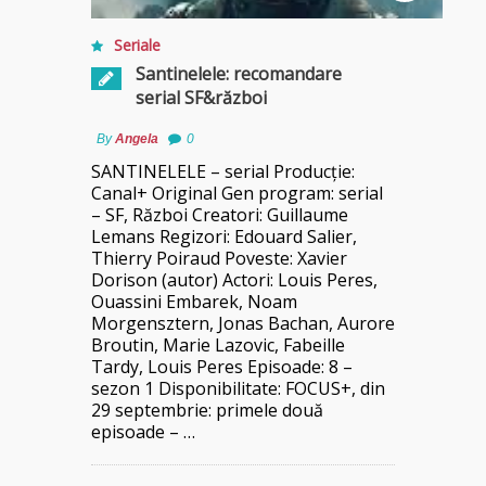
Seriale
Santinelele: recomandare
serial SF&război
By
Angela
0
SANTINELELE – serial Producție:
Canal+ Original Gen program: serial
– SF, Război Creatori: Guillaume
Lemans Regizori: Edouard Salier,
Thierry Poiraud Poveste: Xavier
Dorison (autor) Actori: Louis Peres,
Ouassini Embarek, Noam
Morgensztern, Jonas Bachan, Aurore
Broutin, Marie Lazovic, Fabeille
Tardy, Louis Peres Episoade: 8 –
sezon 1 Disponibilitate: FOCUS+, din
29 septembrie: primele două
episoade – …