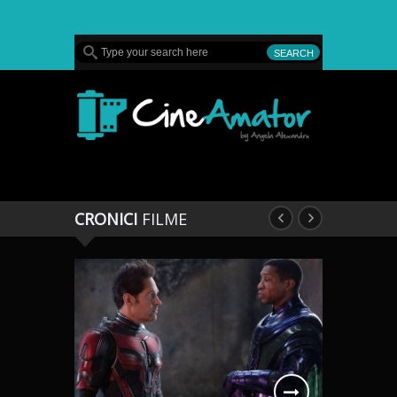
MENU
CineAmator
CRONICI
FILME