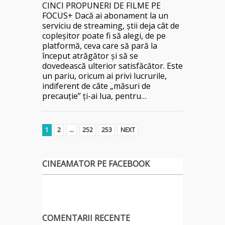
CINCI PROPUNERI DE FILME PE
FOCUS+ Dacă ai abonament la un
serviciu de streaming, știi deja cât de
copleșitor poate fi să alegi, de pe
platformă, ceva care să pară la
început atrăgător și să se
dovedească ulterior satisfăcător. Este
un pariu, oricum ai privi lucrurile,
indiferent de câte „măsuri de
precauție” ți-ai lua, pentru…
1
2
…
252
253
NEXT
CINEAMATOR PE FACEBOOK
COMENTARII RECENTE