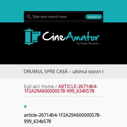
MENU
CineAmator
DRUMUL SPRE CASĂ – ultimul sezon te aduce la D
Ești aici:
Home
/
ARTICLE-2671404-
1F2A29A600000578-999_634X578
article-2671404-1F2A29A600000578-
999_634x578