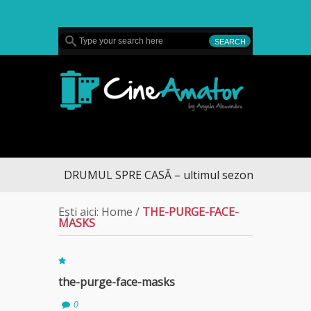
MENU
CineAmator
DRUMUL SPRE CASĂ – ultimul sezon te aduce la 
Ești aici:
Home
/
THE-PURGE-FACE-
MASKS
the-purge-face-masks
0