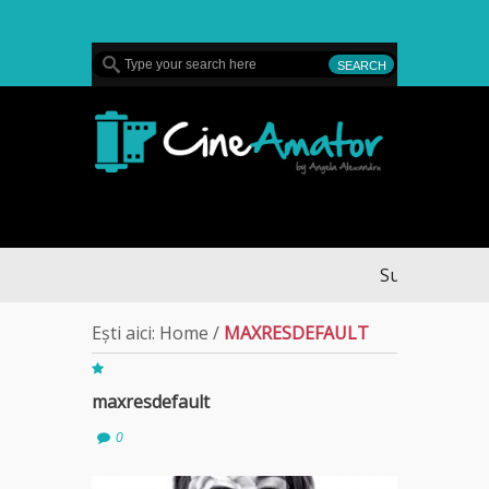
MENU
CineAmator
Sullivan’s Cros
Ești aici:
Home
/
MAXRESDEFAULT
maxresdefault
0