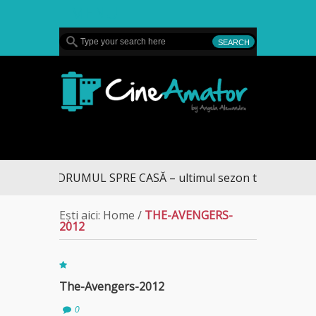
MENU
CineAmator
DRUMUL SPRE CASĂ – ultimul sezon te aduce la D
Ești aici:
Home
/
THE-AVENGERS-
2012
The-Avengers-2012
0