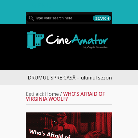
MENU
CineAmator
DRUMUL SPRE CASĂ – ultimul sezon te aduce la 
Ești aici:
Home
/
WHO'S AFRAID OF
VIRGINIA WOOLF?