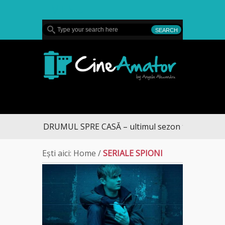
MENU
CineAmator
DRUMUL SPRE CASĂ – ultimul sezon te aduce la D
Ești aici:
Home
/
SERIALE SPIONI