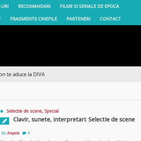
-URI
RECOMANDARI
FILME SI SERIALE DE EPOCA
F
FRAGMENTE CINEFILE
PARTENERI
CONTACT
 aduce la DIVA
Selectie de scene
,
Special
Clavir, sunete, interpretari: Selectie de scene
By
Angela
4