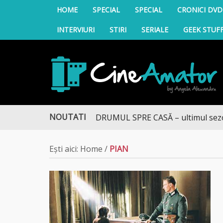
HOME
SPECIAL
SPECIAL
CRONICI DVD
INTERVIURI
STIRI
SERIALE
GEEK STUF
CineAmator
NOUTATI
DRUMUL SPRE CASĂ – ultimul sezon te
Ești aici:
Home
/
PIAN