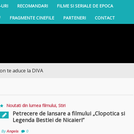
-URI
RECOMANDARI
FILME SI SERIALE DE EPOCA
F
FRAGMENTE CINEFILE
PARTENERI
CONTACT
 aduce la DIVA
Noutati din lumea filmului
,
Stiri
Petrecere de lansare a filmului „Clopotica si
Legenda Bestiei de Nicaieri”
By
Angela
0