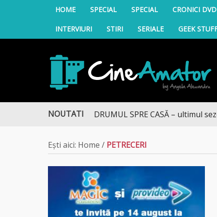
HOME
SPECIAL
SPECIAL
CRONICI DVD
INTERVIURI
STIRI
SERIALE
GEEK STUF
CineAmator
NOUTATI
DRUMUL SPRE CASĂ – ultimul sezon te
Ești aici:
Home
/
PETRECERI