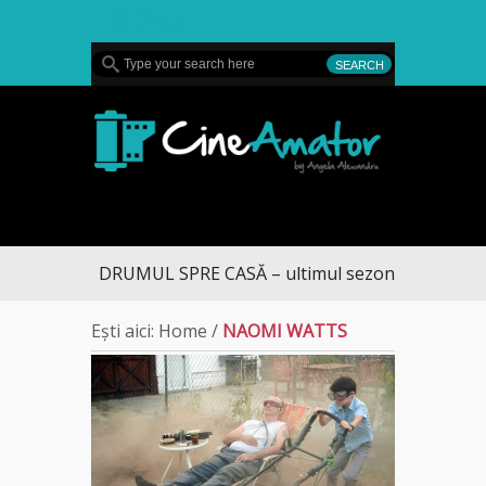
MENU
CineAmator
DRUMUL SPRE CASĂ – ultimul sezon te aduce la D
Ești aici:
Home
/
NAOMI WATTS