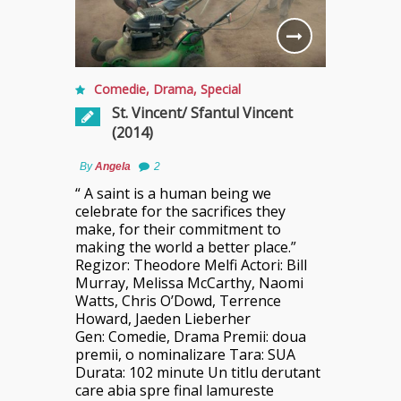
Comedie
,
Drama
,
Special
St. Vincent/ Sfantul Vincent
(2014)
By
Angela
2
“ A saint is a human being we
celebrate for the sacrifices they
make, for their commitment to
making the world a better place.”
Regizor: Theodore Melfi Actori: Bill
Murray, Melissa McCarthy, Naomi
Watts, Chris O’Dowd, Terrence
Howard, Jaeden Lieberher
Gen: Comedie, Drama Premii: doua
premii, o nominalizare Tara: SUA
Durata: 102 minute Un titlu derutant
care abia spre final lamureste