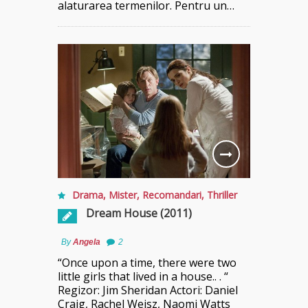
alaturarea termenilor. Pentru un…
Drama
,
Mister
,
Recomandari
,
Thriller
Dream House (2011)
By
Angela
2
“Once upon a time, there were two
little girls that lived in a house.. . “
Regizor: Jim Sheridan Actori: Daniel
Craig, Rachel Weisz, Naomi Watts