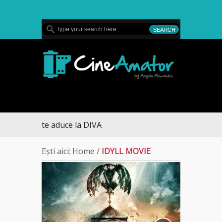
MENU
CineAmator
l sezon te aduce la DIVA
Ești aici:
Home
/
IDYLL MOVIE