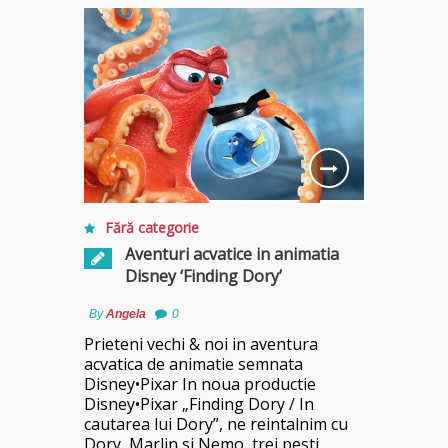
Fără categorie
Aventuri acvatice in animatia
Disney ‘Finding Dory’
By
Angela
0
Prieteni vechi & noi in aventura
acvatica de animatie semnata
Disney•Pixar In noua productie
Disney•Pixar „Finding Dory / In
cautarea lui Dory”, ne reintalnim cu
Dory, Marlin si Nemo, trei pesti