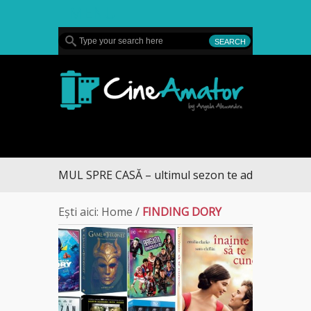
MENU
CineAmator
DRUMUL SPRE CASĂ – ultimul sezon te aduce la DIVA
Ești aici:
Home
/
FINDING DORY