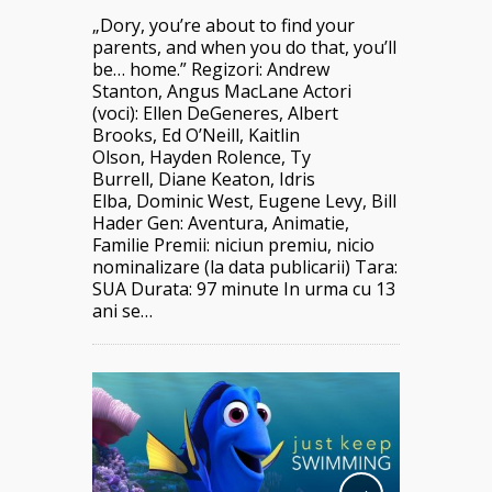
„Dory, you’re about to find your
parents, and when you do that, you’ll
be… home.” Regizori: Andrew
Stanton, Angus MacLane Actori
(voci): Ellen DeGeneres, Albert
Brooks, Ed O’Neill, Kaitlin
Olson, Hayden Rolence, Ty
Burrell, Diane Keaton, Idris
Elba, Dominic West, Eugene Levy, Bill
Hader Gen: Aventura, Animatie,
Familie Premii: niciun premiu, nicio
nominalizare (la data publicarii) Tara:
SUA Durata: 97 minute In urma cu 13
ani se…