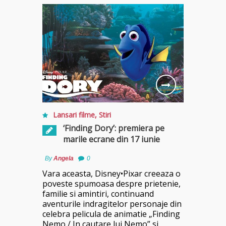
Lansari filme
,
Stiri
‘Finding Dory’: premiera pe
marile ecrane din 17 iunie
By
Angela
0
Vara aceasta, Disney•Pixar creeaza o
poveste spumoasa despre prietenie,
familie si amintiri, continuand
aventurile indragitelor personaje din
celebra pelicula de animatie „Finding
Nemo / In cautare lui Nemo” si