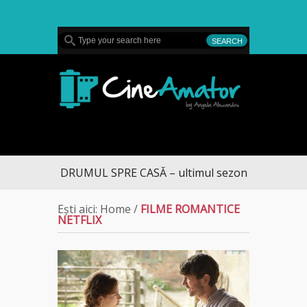
MENU
CineAmator
DRUMUL SPRE CASĂ – ultimul sezon te aduce la 
Ești aici:
Home
/
FILME ROMANTICE
NETFLIX