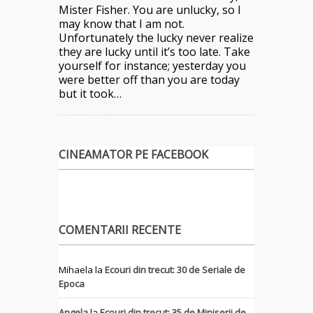
Mister Fisher. You are unlucky, so I
may know that I am not.
Unfortunately the lucky never realize
they are lucky until it’s too late. Take
yourself for instance; yesterday you
were better off than you are today
but it took…
CINEAMATOR PE FACEBOOK
COMENTARII RECENTE
Mihaela
la
Ecouri din trecut: 30 de Seriale de
Epoca
Angela
la
Ecouri din trecut: 35 de Miniserii de