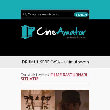
MENU
CineAmator
DRUMUL SPRE CASĂ – ultimul sezon te aduce la D
Ești aici:
Home
/
FILME RASTURNARI
SITUATIE