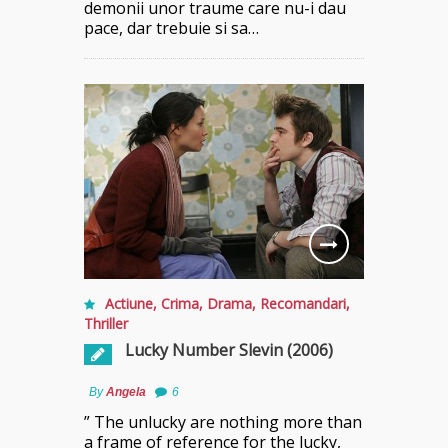
demonii unor traume care nu-i dau
pace, dar trebuie si sa…
Actiune
,
Crima
,
Drama
,
Recomandari
,
Thriller
Lucky Number Slevin (2006)
By
Angela
6
” The unlucky are nothing more than
a frame of reference for the lucky,