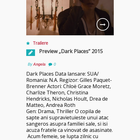
Trailere
Preview „Dark Places” 2015
By
Angela
0
Dark Places Data lansare: SUA/
Romania: N.A. Regizor: Gilles Paquet-
Brenner Actori: Chloë Grace Moretz,
Charlize Theron, Christina
Hendricks, Nicholas Hoult, Drea de
Matteo, Andrea Roth
Gen: Drama, Thriller O copila de
sapte ani supravietuieste unui atac
sangeros asupra familiei sale, si isi
acuza fratele ca vinovat de asasinate.
Acum femeie, se lupta zilnic cu