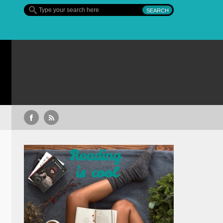
Sullivan’s Crossing – finalul sezonulu