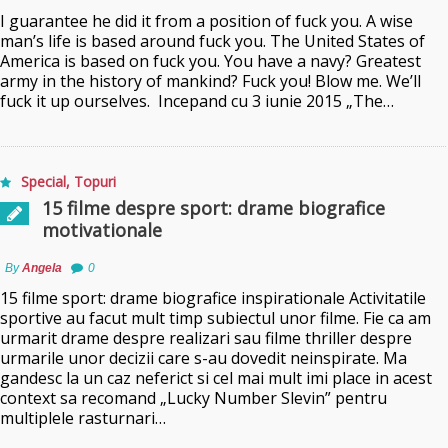
I guarantee he did it from a position of fuck you. A wise
man’s life is based around fuck you. The United States of
America is based on fuck you. You have a navy? Greatest
army in the history of mankind? Fuck you! Blow me. We’ll
fuck it up ourselves. Incepand cu 3 iunie 2015 „The…
Special
,
Topuri
15 filme despre sport: drame biografice
motivationale
By
Angela
0
15 filme sport: drame biografice inspirationale Activitatile
sportive au facut mult timp subiectul unor filme. Fie ca am
urmarit drame despre realizari sau filme thriller despre
urmarile unor decizii care s-au dovedit neinspirate. Ma
gandesc la un caz neferict si cel mai mult imi place in acest
context sa recomand „Lucky Number Slevin” pentru
multiplele rasturnari…