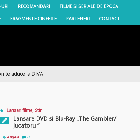
-URI
RECOMANDARI
FILME SI SERIALE DE EPOCA
F
FRAGMENTE CINEFILE
PARTENERI
CONTACT
aduce la DIVA
Lansari filme
,
Stiri
Lansare DVD si Blu-Ray „The Gambler/
Jucatorul”
By
Angela
0