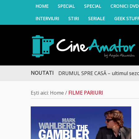
HOME
SPECIAL
SPECIAL
CRONICI DVD
INTERVIURI
STIRI
SERIALE
GEEK STUF
CineAmator
NOUTATI
DRUMUL SPRE CASĂ – ultimul sezon te 
Ești aici:
Home
/
FILME PARIURI