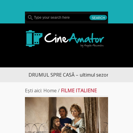
MENU
CineAmator
DRUMUL SPRE CASĂ – ultimul sezon te aduce la
Ești aici:
Home
/
FILME ITALIENE