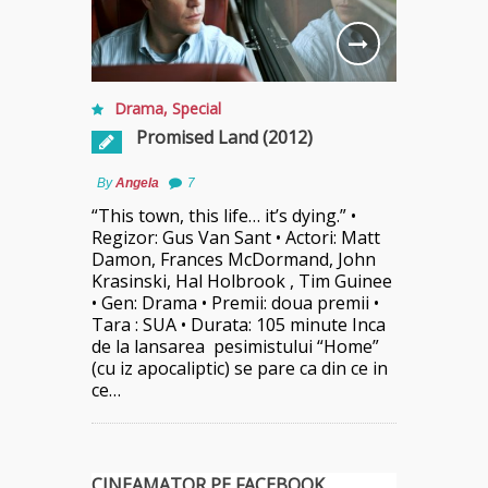
Drama
,
Special
Promised Land (2012)
By
Angela
7
“This town, this life… it’s dying.” •
Regizor: Gus Van Sant • Actori: Matt
Damon, Frances McDormand, John
Krasinski, Hal Holbrook , Tim Guinee
• Gen: Drama • Premii: doua premii •
Tara : SUA • Durata: 105 minute Inca
de la lansarea pesimistului “Home”
(cu iz apocaliptic) se pare ca din ce in
ce…
CINEAMATOR PE FACEBOOK