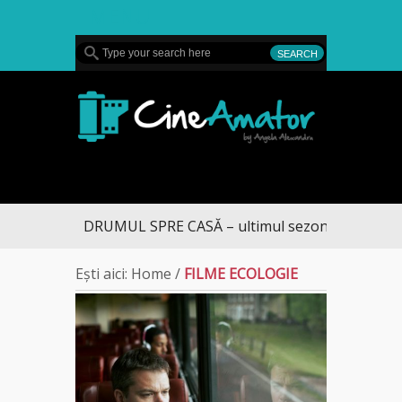
MENU
CineAmator
DRUMUL SPRE CASĂ – ultimul sezon te aduce la 
Ești aici:
Home
/
FILME ECOLOGIE