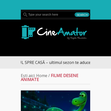
MENU
CineAmator
DRUMUL SPRE CASĂ – ultimul sezon te aduce la DIVA
Ești aici:
Home
/
FILME DESENE
ANIMATE