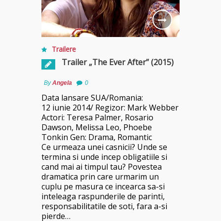
Trailere
Trailer „The Ever After” (2015)
By
Angela
0
Data lansare SUA/Romania:
12 iunie 2014/ Regizor: Mark Webber
Actori: Teresa Palmer, Rosario
Dawson, Melissa Leo, Phoebe
Tonkin Gen: Drama, Romantic
Ce urmeaza unei casnicii? Unde se
termina si unde incep obligatiile si
cand mai ai timpul tau? Povestea
dramatica prin care urmarim un
cuplu pe masura ce incearca sa-si
inteleaga raspunderile de parinti,
responsabilitatile de soti, fara a-si
pierde…