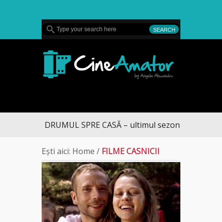
MENU
CineAmator
DRUMUL SPRE CASĂ – ultimul sezon te aduce la 
Ești aici:
Home
/
FILME CASNICII