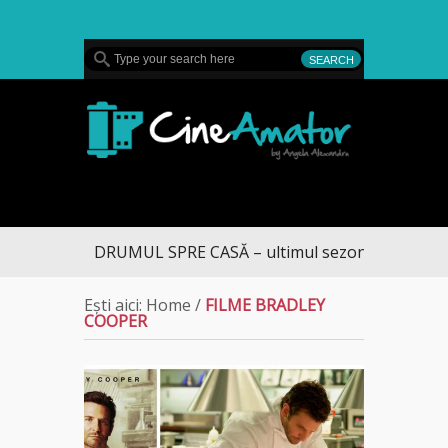
MENU
CineAmator
DRUMUL SPRE CASĂ – ultimul sezon te aduce la
Ești aici:
Home
/
FILME BRADLEY
COOPER