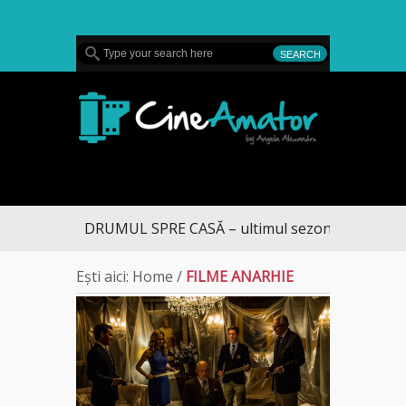
MENU
CineAmator
DRUMUL SPRE CASĂ – ultimul sezon te aduce la 
Ești aici:
Home
/
FILME ANARHIE