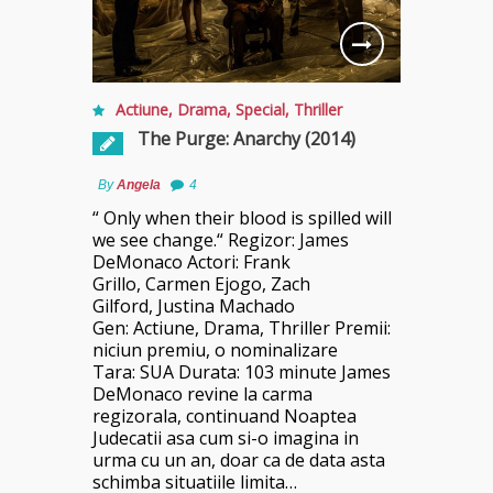
Actiune
,
Drama
,
Special
,
Thriller
The Purge: Anarchy (2014)
By
Angela
4
“ Only when their blood is spilled will
we see change.“ Regizor: James
DeMonaco Actori: Frank
Grillo, Carmen Ejogo, Zach
Gilford, Justina Machado
Gen: Actiune, Drama, Thriller Premii:
niciun premiu, o nominalizare
Tara: SUA Durata: 103 minute James
DeMonaco revine la carma
regizorala, continuand Noaptea
Judecatii asa cum si-o imagina in
urma cu un an, doar ca de data asta
schimba situatiile limita…