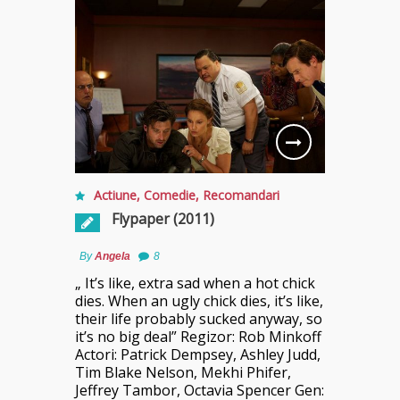
Actiune
,
Comedie
,
Recomandari
Flypaper (2011)
By
Angela
8
„ It’s like, extra sad when a hot chick
dies. When an ugly chick dies, it’s like,
their life probably sucked anyway, so
it’s no big deal” Regizor: Rob Minkoff
Actori: Patrick Dempsey, Ashley Judd,
Tim Blake Nelson, Mekhi Phifer,
Jeffrey Tambor, Octavia Spencer Gen: