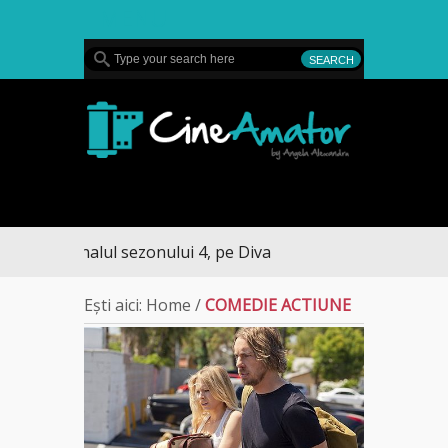
MENU
CineAmator
ssing – finalul sezonului 4, pe Diva
Ești aici:
Home
/
COMEDIE ACTIUNE