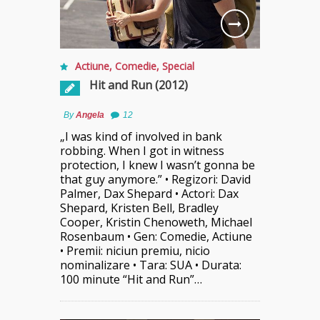
Actiune
,
Comedie
,
Special
Hit and Run (2012)
By
Angela
12
„I was kind of involved in bank
robbing. When I got in witness
protection, I knew I wasn’t gonna be
that guy anymore.” • Regizori: David
Palmer, Dax Shepard • Actori: Dax
Shepard, Kristen Bell, Bradley
Cooper, Kristin Chenoweth, Michael
Rosenbaum • Gen: Comedie, Actiune
• Premii: niciun premiu, nicio
nominalizare • Tara: SUA • Durata:
100 minute “Hit and Run”…