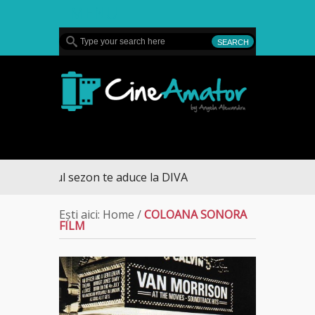
MENU
CineAmator
– ultimul sezon te aduce la DIVA
Ești aici:
Home
/
COLOANA SONORA
FILM