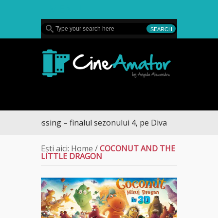
MENU
CineAmator
livan’s Crossing – finalul sezonului 4, pe Diva
Ești aici:
Home
/
COCONUT AND THE
LITTLE DRAGON