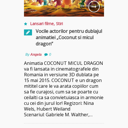
Lansari filme
,
Stiri
Vocile actorilor pentru dublajul
animatiei „Coconut si micul
dragon”
By
Angela
0
Animatia COCONUT MICUL DRAGON
va fi lansata in cinematografele din
Romania in versiune 3D dublata pe
15 mai 2015. COCONUT e un dragon
mititel care le va arata copiilor cum
sa fie curajosi, cum sa se poarte cu
ceilalti ca sa convietuiasca in armonie
cu cei din jurul lor! Regizori: Nina
Wels, Hubert Weiland
Scenariul: Gabriele M. Walther,…