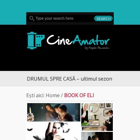
MENU
CineAmator
DRUMUL SPRE CASĂ – ultimul sezon te aduce la 
Ești aici:
Home
/
BOOK OF ELI