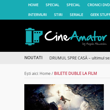
HOME
SPECIAL
SPECIAL
CRONICI DVD
INTERVIURI
STIRI
SERIALE
GEEK STUF
CineAmator
NOUTATI
DRUMUL SPRE CASĂ – ultimul sezon t
Ești aici:
Home
/
BILETE DUBLE LA FILM