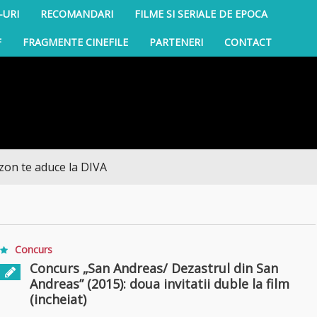
-URI
RECOMANDARI
FILME SI SERIALE DE EPOCA
F
FRAGMENTE CINEFILE
PARTENERI
CONTACT
e aduce la DIVA
Concurs
Concurs „San Andreas/ Dezastrul din San
Andreas” (2015): doua invitatii duble la film
(incheiat)