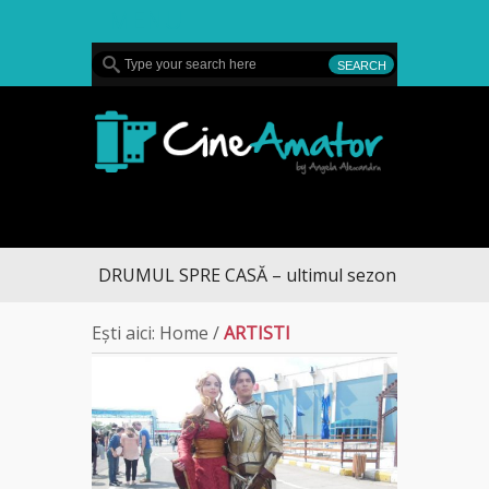
MENU
CineAmator
DRUMUL SPRE CASĂ – ultimul sezon te aduce la 
Ești aici:
Home
/
ARTISTI