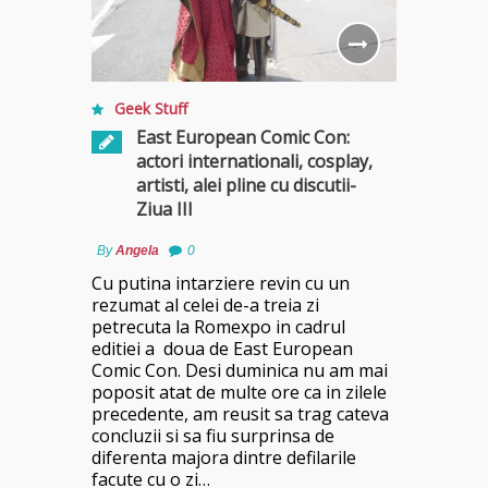
Geek Stuff
East European Comic Con:
actori internationali, cosplay,
artisti, alei pline cu discutii-
Ziua III
By
Angela
0
Cu putina intarziere revin cu un
rezumat al celei de-a treia zi
petrecuta la Romexpo in cadrul
editiei a doua de East European
Comic Con. Desi duminica nu am mai
poposit atat de multe ore ca in zilele
precedente, am reusit sa trag cateva
concluzii si sa fiu surprinsa de
diferenta majora dintre defilarile
facute cu o zi…