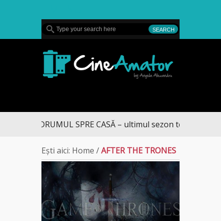
MENU
CineAmator
DRUMUL SPRE CASĂ – ultimul sezon te aduce la D
Ești aici:
Home
/
AFTER THE TRONES