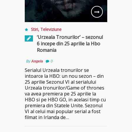
Stiri
,
Televiziune
‘Urzeala Tronurilor’ – sezonul
6 incepe din 25 aprilie la Hbo
Romania
By
Angela
0
Serialul Urzeala tronurilor se
intoarce la HBO: un nou sezon – din
25 aprilie Sezonul VI al serialului
Urzeala tronurilor/Game of thrones
va avea premiera pe 25 aprilie la
HBO si pe HBO GO, in acelasi timp cu
premiera din Statele Unite. Sezonul
VI al celui mai popular serial a fost
filmat in Irlanda de…