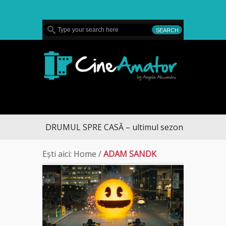
MENU
CineAmator
DRUMUL SPRE CASĂ – ultimul sezon te aduce la 
Ești aici:
Home
/
ADAM SANDK