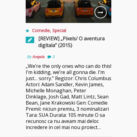
Comedie
,
Special
[REVIEW] „Pixels/ O aventura
digitala” (2015)
By
Angela
0
„We’re the only ones who can do this!
I’m kidding, we’re all gonna die. I’m
just… sorry.” Regizor: Chris Columbus
Actori: Adam Sandler, Kevin James,
Michelle Monaghan, Peter
Dinklage, Josh Gad, Matt Lintz, Sean
Bean, Jane Krakowski Gen: Comedie
Premii: niciun premiu, 3 nominalizari
Tara: SUA Durata: 105 minute O sa
recunosc ca nu aveam mai deloc
incredere in cel mai nou proiect…